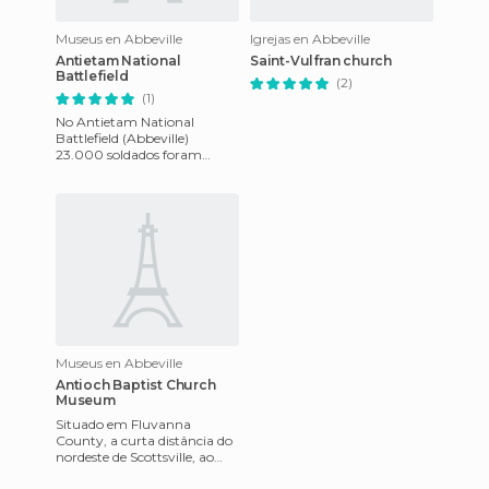
Museus en Abbeville
Igrejas en Abbeville
Antietam National
Saint-Vulfran church
Battlefield
(2)
(1)
No Antietam National
Battlefield (Abbeville)
23.000 soldados foram
mortos, feridos ou
desaparecidos depois de doze
horas de combat
Museus en Abbeville
Antioch Baptist Church
Museum
Situado em Fluvanna
County, a curta distância do
nordeste de Scottsville, ao
lado do cruzamento da