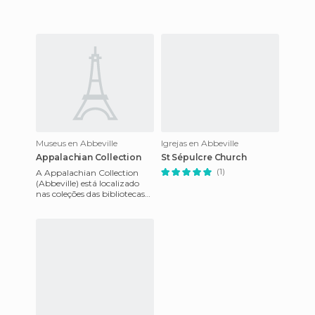
Estrada Antioquia e Rolling
Roa
Museus en Abbeville
Igrejas en Abbeville
Appalachian Collection
St Sépulcre Church
(1)
A Appalachian Collection
(Abbeville) está localizado
nas coleções das bibliotecas
da Universidade especial
inclui documentos famil