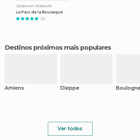
Jardins en Abbeville
Le Parc de la Bouvaque
(2)
Destinos próximos mais populares
Amiens
Dieppe
Boulogne
Ver todos