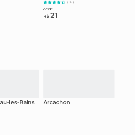
du Vin
Canelé
(69)
desde
desde
21
15
R$
R$
au-les-Bains
Arcachon
Tran