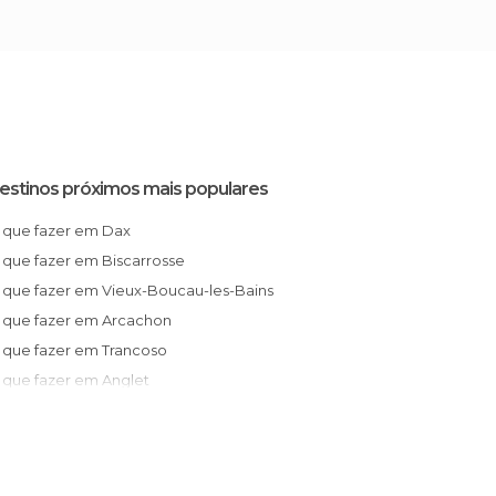
estinos próximos mais populares
O que fazer em Dax
O que fazer em Biscarrosse
O que fazer em Vieux-Boucau-les-Bains
O que fazer em Arcachon
O que fazer em Trancoso
O que fazer em Anglet
O que fazer em Biarritz
O que fazer em Espelette
O que fazer em Pau