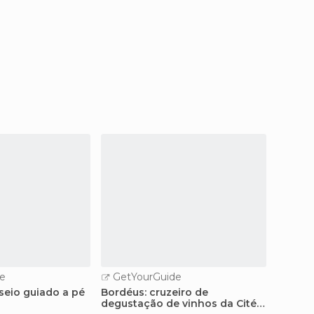
e
GetYourGuide
GetY
seio guiado a pé
Bordéus: cruzeiro de
Bordéu
degustação de vinhos da Cité
pelo r