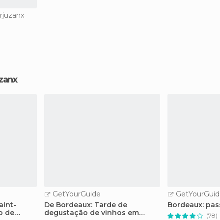
rjuzanx
uzanx
GetYourGuide
GetYourGuid
aint-
De Bordeaux: Tarde de
Bordeaux: pas
o de
degustação de vinhos em
(78)