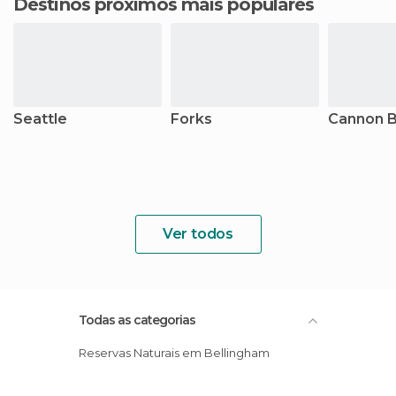
Destinos próximos mais populares
Seattle
Forks
Cannon 
Ver todos
Todas as categorias
Reservas Naturais em Bellingham