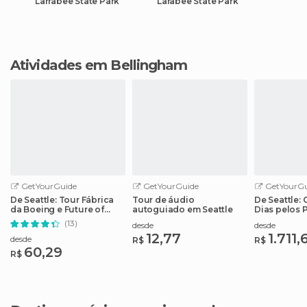
Larrabee State Park
Larabee State Park
Atividades em Bellingham
GetYourGuide
GetYourGuide
GetYourGu
De Seattle: Tour Fábrica
Tour de áudio
De Seattle:
da Boeing e Future of
autoguiado em Seattle
Dias pelos 
Flight
Nacionais 
(13)
desde
desde
12,77
1.711,
desde
R$
R$
60,29
R$