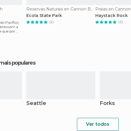
ch
Reservas Naturais en Cannon Beach
Praias en Canno
Ecola State Park
Haystack Rock
(2)
(2)
do Pacífico,
sobrevoam a
de que por
 mais populares
Seattle
Forks
Ver todos