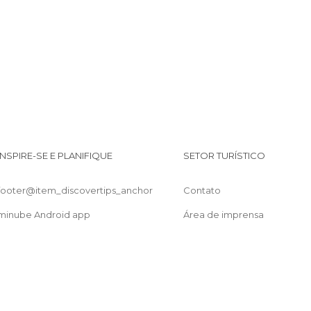
INSPIRE-SE E PLANIFIQUE
SETOR TURÍSTICO
footer@item_discovertips_anchor
Contato
minube Android app
Área de imprensa