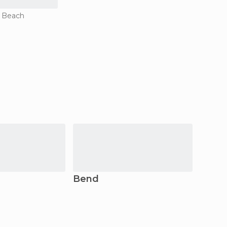
n Beach
Bend
Bell