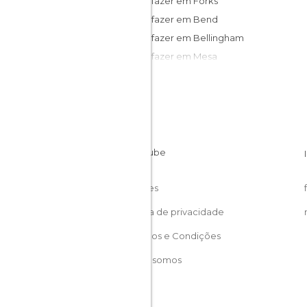
O que fazer em Forks
O que fazer em Bend
O que fazer em Bellingham
O que fazer em Mesa
O que fazer em Klamath
Cookies
Política de privacidade
Términos e Condições
Quem somos