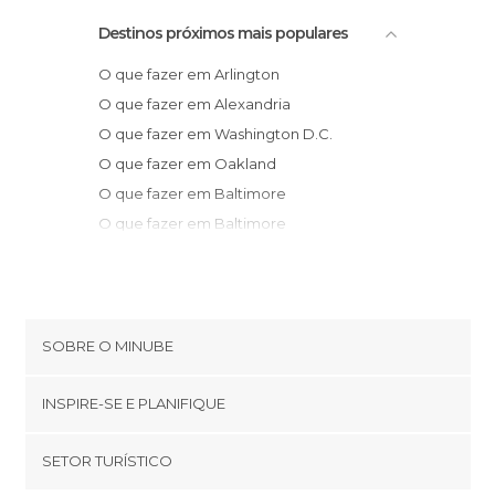
Destinos próximos mais populares
O que fazer em Arlington
O que fazer em Alexandria
O que fazer em Washington D.C.
O que fazer em Oakland
O que fazer em Baltimore
O que fazer em Baltimore
O que fazer em Lancaster
O que fazer em Richmond
O que fazer em Pittsburgh
O que fazer em Connoquenessing
SOBRE O MINUBE
O que fazer em Filadélfia
Cookies
O que fazer em Atlantic City
INSPIRE-SE E PLANIFIQUE
Política de privacidade
O que fazer em Virginia Beach
footer@item_discovertips_anchor
SETOR TURÍSTICO
O que fazer em Watkins Glen
Términos e Condições
minube Android app
O que fazer em Raleigh