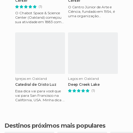
Center
Center
(1)
O Centro Júnior de Arte e
Ciência, fundado em 1954, é
O Chabot Space & Science
uma organização
Center (Oakland) começou
independente sem fins
sua atividade em 1883 como
lucrativos que atende a mais
o observatório de Oakland. O
de 35 mil
antigo observatório mudo
Igrejas en Oakland
Lagos en Oakland
Catedral de Cristo Luz
Deep Creek Lake
(1)
Essa dica vai para você que
vai para San Francisco na
Califórnia, USA. Minha dica é
sair um pouco do circuito
super badalado da Ca
Destinos próximos mais populares