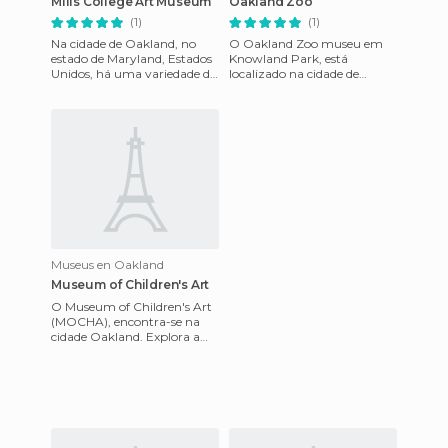
Mills College Art Museum
Oakland Zoo
(1)
(1)
Na cidade de Oakland, no
O Oakland Zoo museu em
estado de Maryland, Estados
Knowland Park, está
Unidos, há uma variedade de
localizado na cidade de
lugares para visitar, mas
Oakland. A missão do
certamente, o "Mills Co
Jardim Zoológico de
Oakland é a de ins
Museus en Oakland
Museum of Children's Art
O Museum of Children's Art
(MOCHA), encontra-se na
cidade Oakland. Explora a
arte através dos olhos de oito
apreciado 20mo sécu