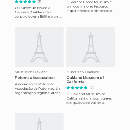
(1)
O Pardee Home Museum é
um dos maiores tesouros
O Dunsmuir House &
arquitetônicos e históricos do
Gardens (Oakland) foi
norte da Califórnia. Se vocês
construído em 1899 e é uma
forem até lá, poderão
mansão de estilo neoclássico,
com uma zona ajardinada.
Inclui
Museus en Oakland
Museus en Oakland
Potomac Association
Oakland Museum of
California
Associação de Potomac
(2)
Associação de Potomac, é a
organização regional atende
O Oakland Museum of
trinta United Church of
California é um dos lugares
Christ nas maiores
dos quais você vai ter a
congregaçõ
melhor lembrança, porque
você vai poder apreciar, com
cer