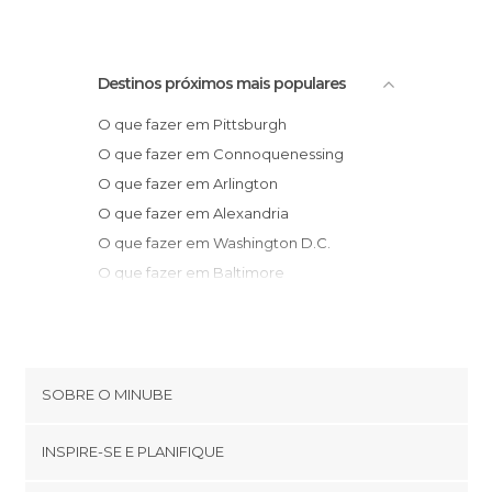
Destinos próximos mais populares
O que fazer em Pittsburgh
O que fazer em Connoquenessing
O que fazer em Arlington
O que fazer em Alexandria
O que fazer em Washington D.C.
O que fazer em Baltimore
O que fazer em Baltimore
O que fazer em Richmond
O que fazer em Lancaster
O que fazer em Filadélfia
SOBRE O MINUBE
O que fazer em Put-in-Bay
Cookies
O que fazer em Watkins Glen
INSPIRE-SE E PLANIFIQUE
Política de privacidade
O que fazer em Raleigh