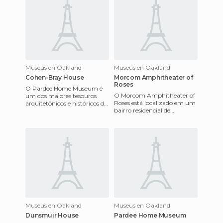
Museus en Oakland
Museus en Oakland
Cohen-Bray House
Morcom Amphitheater of
Roses
O Pardee Home Museum é
O Morcom Amphitheater of
um dos maiores tesouros
Roses está localizado em um
arquitetônicos e históricos do
bairro residencial de
norte da Califórnia. Se vocês
Oakland, Califórnia. Foi
forem até lá, poderão
construído em 1932 a partir
de
Museus en Oakland
Museus en Oakland
Dunsmuir House
Pardee Home Museum