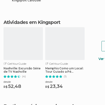
Kingsport Carousel
Atividades em Kingsport
Ver
GetYourGuide
GetYourGuide
Nashville: Excursão Série
Memphis Como um Local:
de TV Nashville
Tour Guiado a Pé
Customizado
(4)
(1)
desde
desde
52,48
23,34
R$
R$