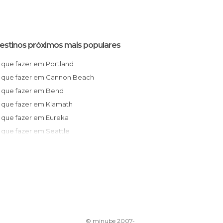
estinos próximos mais populares
O que fazer em Portland
O que fazer em Cannon Beach
O que fazer em Bend
O que fazer em Klamath
O que fazer em Eureka
O que fazer em Seattle
O que fazer em Forks
O que fazer em Mesa
© minube 2007-