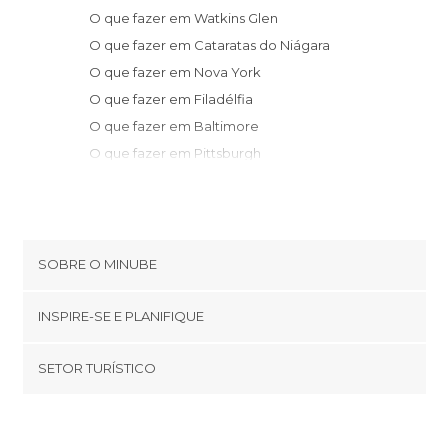
O que fazer em Watkins Glen
O que fazer em Cataratas do Niágara
O que fazer em Nova York
O que fazer em Filadélfia
O que fazer em Baltimore
O que fazer em Pittsburgh
O que fazer em Atlantic City
O que fazer em New London
O que fazer em Groton
O que fazer em Washington D.C.
SOBRE O MINUBE
O que fazer em Arlington
Cookies
O que fazer em Stonington
INSPIRE-SE E PLANIFIQUE
Política de privacidade
O que fazer em Alexandria
footer@item_discovertips_anchor
SETOR TURÍSTICO
O que fazer em Oakland
Términos e Condições
minube Android app
O que fazer em Providence
Contato
Quem somos
O que fazer em Cambridge
Área de imprensa