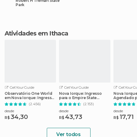
Robert H Treman State
Park
Atividades em Ithaca
GetYourGuide
GetYourGuide
GetYourGu
Observatório One World
Nova Iorque: Ingresso
Nova Iorque
em Nova Iorque: Ingresso
para o Empire State
Agendado p
sem Fila
Building com Opções
Memorial 11/
(2.456)
(2.153)
desde
desde
desde
34,30
43,73
17,71
R$
R$
R$
Ver todos