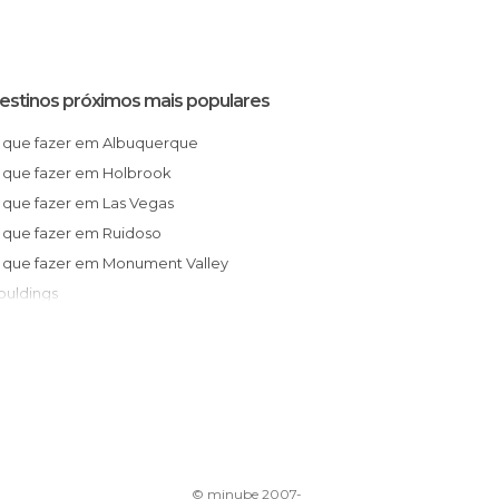
estinos próximos mais populares
O que fazer em Albuquerque
O que fazer em Holbrook
O que fazer em Las Vegas
O que fazer em Ruidoso
ouldings
O que fazer em Oljato-Monument Valley
O que fazer em Tonalea
O que fazer em Alamosa
O que fazer em Sedona
O que fazer em Page
O que fazer em Apache Junction
© minube 2007-