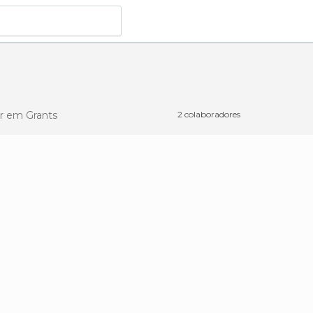
er
em Grants
2 colaboradores