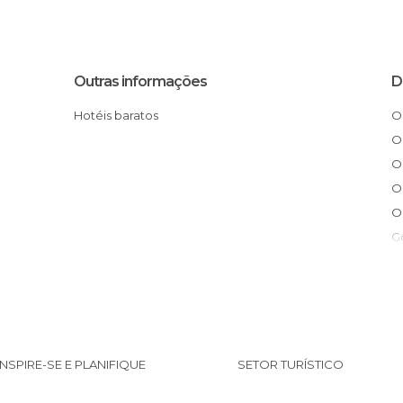
Outras informações
D
Hotéis baratos
O que fazer em Monument Valley
G
INSPIRE-SE E PLANIFIQUE
SETOR TURÍSTICO