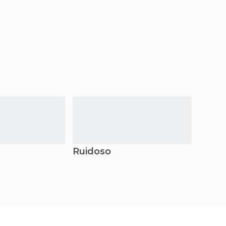
Ruidoso
Monu
Goul