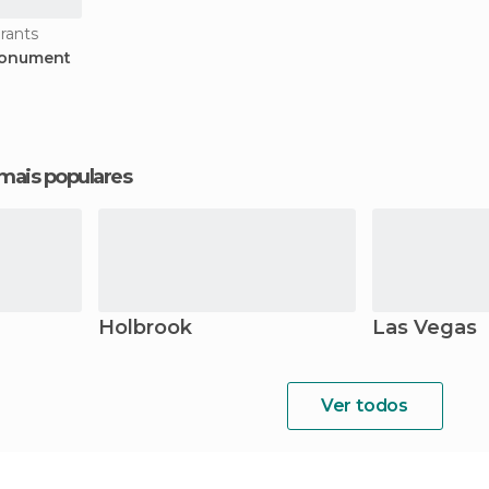
rants
 Monument
 mais populares
Holbrook
Las Vegas
Ver todos