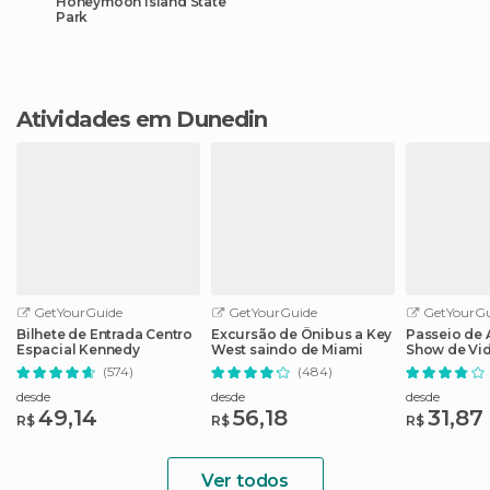
Honeymoon Island State
Park
Atividades em Dunedin
GetYourGuide
GetYourGuide
GetYourGu
Bilhete de Entrada Centro
Excursão de Ônibus a Key
Passeio de
Espacial Kennedy
West saindo de Miami
Show de Vi
em Evergla
(574)
(484)
desde
desde
desde
49,14
56,18
31,87
R$
R$
R$
Ver todos