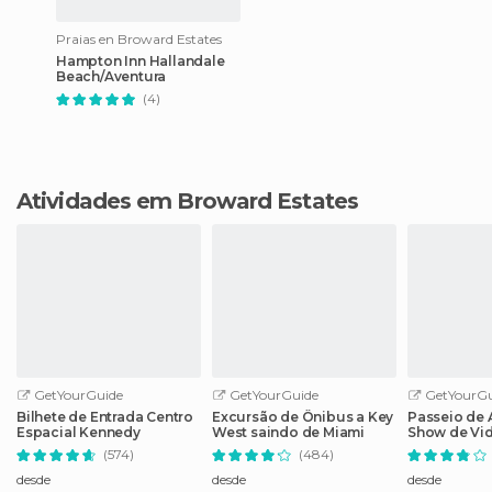
Praias en Broward Estates
Hampton Inn Hallandale
Beach/Aventura
(4)
Atividades em Broward Estates
GetYourGuide
GetYourGuide
GetYourGu
Bilhete de Entrada Centro
Excursão de Ônibus a Key
Passeio de
Espacial Kennedy
West saindo de Miami
Show de Vi
em Evergla
(574)
(484)
desde
desde
desde