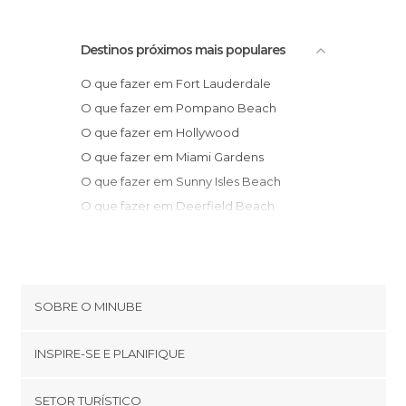
Destinos próximos mais populares
O que fazer em Fort Lauderdale
O que fazer em Pompano Beach
O que fazer em Hollywood
O que fazer em Miami Gardens
O que fazer em Sunny Isles Beach
O que fazer em Deerfield Beach
O que fazer em Miami Beach
O que fazer em Miami
O que fazer em West Palm Beach
O que fazer em Key West
SOBRE O MINUBE
O que fazer em Sarasota
Cookies
O que fazer em Kissimmee
INSPIRE-SE E PLANIFIQUE
Política de privacidade
O que fazer em Williamsburg
footer@item_discovertips_anchor
SETOR TURÍSTICO
O que fazer em Lake Buena Vista