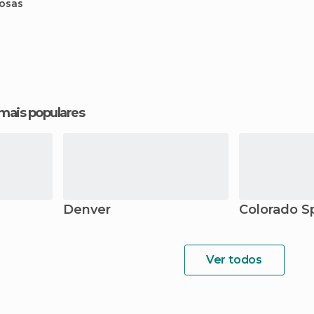
osas
 mais populares
Denver
Colorado S
Ver todos