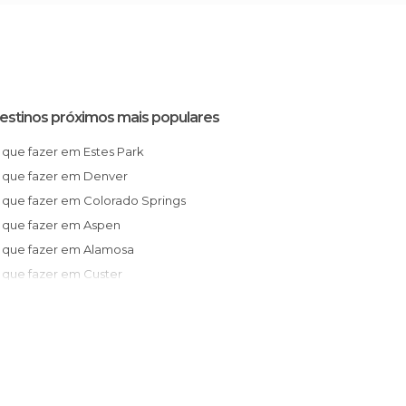
estinos próximos mais populares
O que fazer em Estes Park
O que fazer em Denver
O que fazer em Colorado Springs
O que fazer em Aspen
O que fazer em Alamosa
O que fazer em Custer
O que fazer em Moab
O que fazer em Rapid City
O que fazer em Interior