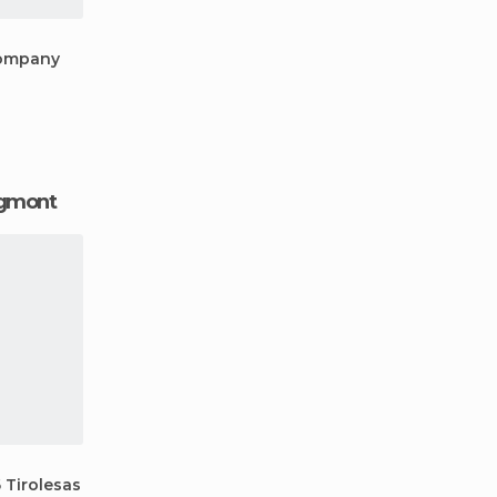
Company
ngmont
 Tirolesas