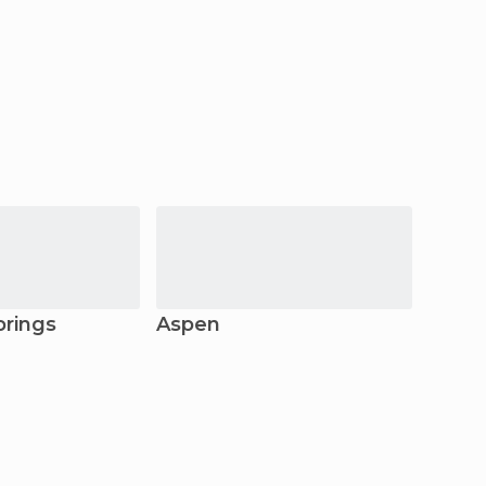
prings
Aspen
Alam