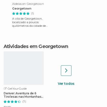
Aldeias en Georgetown
Georgetown
(1)
A vila de Georgetown,
localizado a poucos
quilómetros da cidade de
Denver, permitirá a viajar
para o extremo oeste. Com
suas pouca
Atividades em Georgetown
Ver todos
GetYourGuide
Denver: Aventura de 6
Tirolesas nas Montanhas
Rochosas
(7)
desde