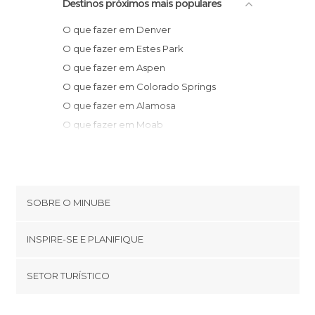
Destinos próximos mais populares
O que fazer em Denver
O que fazer em Estes Park
O que fazer em Aspen
O que fazer em Colorado Springs
O que fazer em Alamosa
O que fazer em Moab
O que fazer em Las Vegas
O que fazer em Custer
O que fazer em Monument Valley
Gouldings
SOBRE O MINUBE
O que fazer em Oljato-Monument Valley
Cookies
INSPIRE-SE E PLANIFIQUE
Política de privacidade
footer@item_discovertips_anchor
SETOR TURÍSTICO
Términos e Condições
minube Android app
Contato
Quem somos