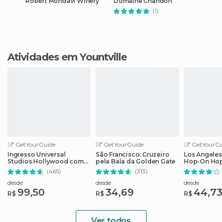
Robert Mondavi Winery
Domaine Chandon
(1)
Atividades em Yountville
GetYourGuide
GetYourGuide
GetYourGu
Ingresso Universal
São Francisco: Cruzeiro
Los Angeles
Studios Hollywood com
pela Baía da Golden Gate
Hop-On Hop
Cancelamento Fácil
guia de áud
(465)
(313)
desde
desde
desde
99,50
34,69
44,7
R$
R$
R$
Ver todos