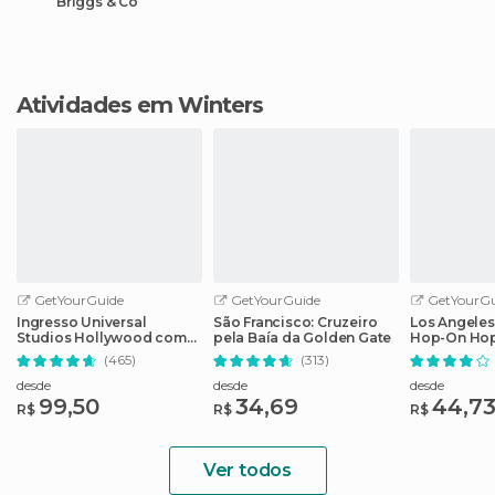
Briggs & Co
Atividades em Winters
GetYourGuide
GetYourGuide
GetYourGu
Ingresso Universal
São Francisco: Cruzeiro
Los Angeles
Studios Hollywood com
pela Baía da Golden Gate
Hop-On Hop
Cancelamento Fácil
guia de áud
(465)
(313)
desde
desde
desde
99,50
34,69
44,7
R$
R$
R$
Ver todos