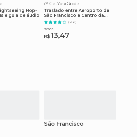
e
GetYourGuide
GetY
Sightseeing Hop-
Traslado entre Aeroporto de
Cruzei
s e guia de áudio
São Francisco e Centro da
São Fr
Cidade
(281)
desde
desde
13,47
68
R$
R$
São Francisco
Mont