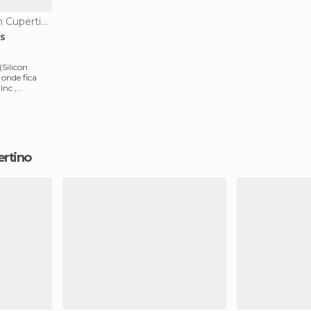
De interesse cultural en Cupertino
es
(Silicon
 onde fica
Inc.,
ertino