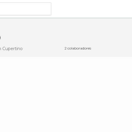
o
 Cupertino
2 colaboradores