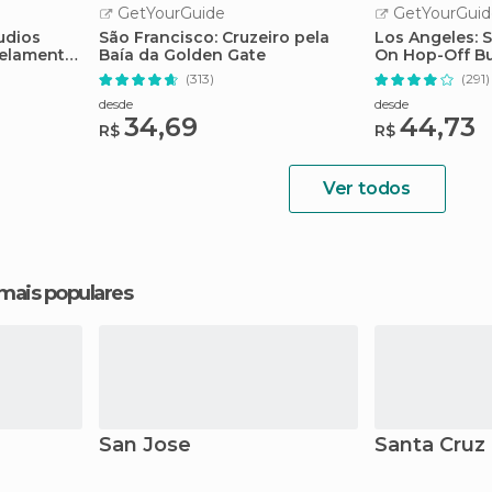
GetYourGuide
GetYourGuid
udios
São Francisco: Cruzeiro pela
Los Angeles: 
elamento
Baía da Golden Gate
On Hop-Off Bu
(313)
(291)
desde
desde
34,69
44,73
R$
R$
Ver todos
 mais populares
San Jose
Santa Cruz