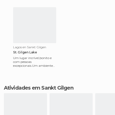
Lagos en Sankt Gilgen
St. Gilgen Lake
Um lugar incrível,bonito e
com pessoas
excepcionais.Um ambiente
maravilhoso em que você
desfrutará de cada minuto de
caminhada.A g
Atividades em Sankt Gilgen