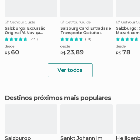
GetYourGuide
GetYourGuide
GetYourGu
Salzburgo: Excursão
Salzburg Card: Entradas e
Salzburgo: 
Original "A Noviça
Transporte Gratuitos
Mozart com 
Rebelde"
(281)
(111)
desde
desde
desde
60
23,89
78
R$
R$
R$
Ver todos
Destinos próximos mais populares
Salzburgo
Sankt Johann im
Heiligenb