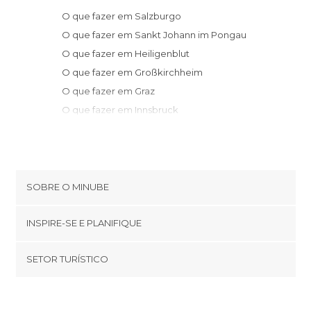
O que fazer em Salzburgo
O que fazer em Sankt Johann im Pongau
O que fazer em Heiligenblut
O que fazer em Großkirchheim
O que fazer em Graz
O que fazer em Innsbruck
O que fazer em Solden
O que fazer em Viena
SOBRE O MINUBE
Cookies
INSPIRE-SE E PLANIFIQUE
Política de privacidade
footer@item_discovertips_anchor
SETOR TURÍSTICO
Términos e Condições
minube Android app
Contato
Quem somos