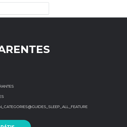
HARENTES
RANTES
ES
ON_CATEGORIES@GUIDES_SLEEP_ALL_FEATURE