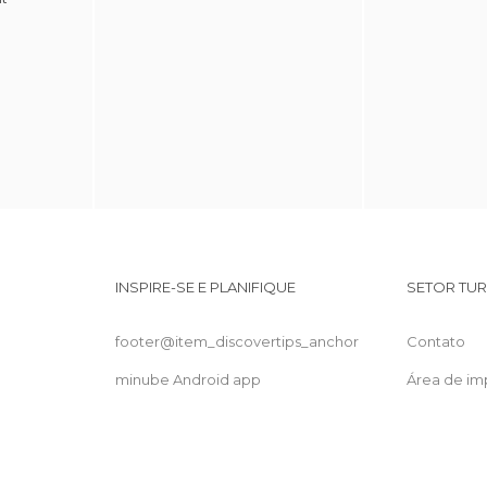
INSPIRE-SE E PLANIFIQUE
SETOR TUR
footer@item_discovertips_anchor
Contato
minube Android app
Área de im