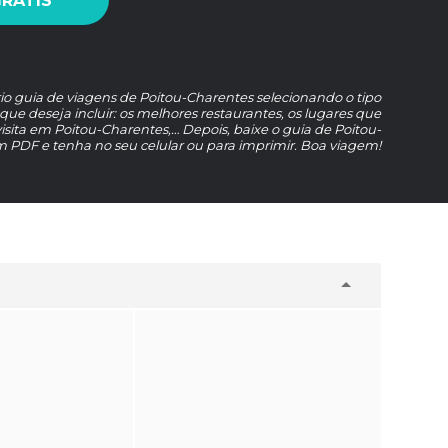
GRÁTIS
rio guia de viagens de Poitou-Charentes selecionando o tipo
que deseja incluir: os melhores restaurantes, os lugares que
ita em Poitou-Charentes,… Depois, baixe o guia de Poitou-
 PDF e tenha no seu celular ou para imprimir. Boa viagem!