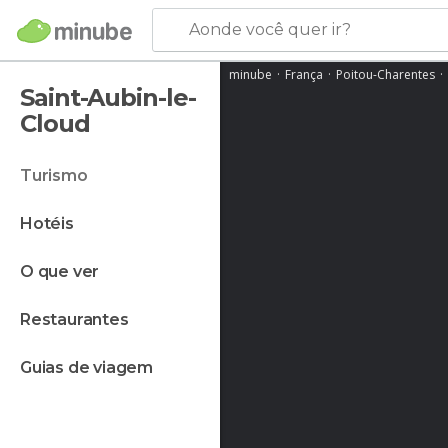
Aonde você quer ir?
minube
França
Poitou-Charentes
Saint-Aubin-le-
Cloud
turismo
hotéis
o que ver
restaurantes
guias de viagem