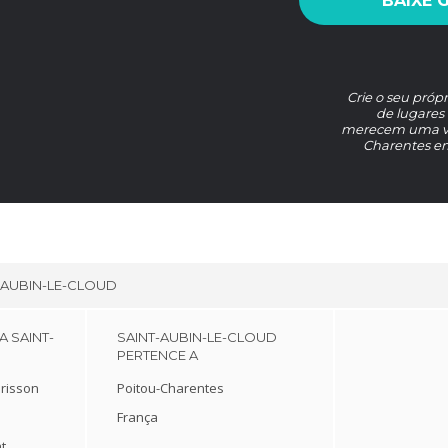
BAIXE 
Crie o seu próp
de lugares 
merecem uma vis
Charentes em
-AUBIN-LE-CLOUD
A SAINT-
SAINT-AUBIN-LE-CLOUD
PERTENCE A
risson
Poitou-Charentes
França
t