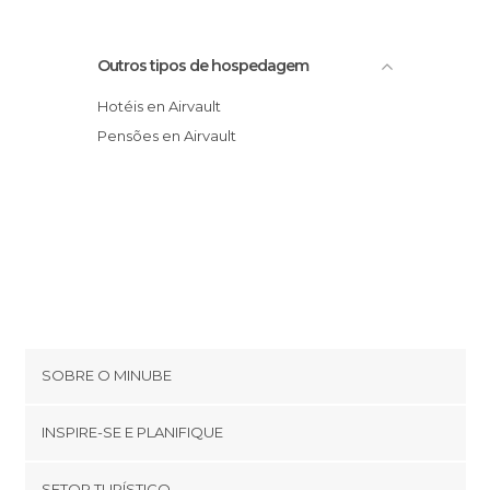
Outros tipos de hospedagem
Hotéis en Airvault
Pensões en Airvault
SOBRE O MINUBE
Cookies
INSPIRE-SE E PLANIFIQUE
Política de privacidade
footer@item_discovertips_anchor
SETOR TURÍSTICO