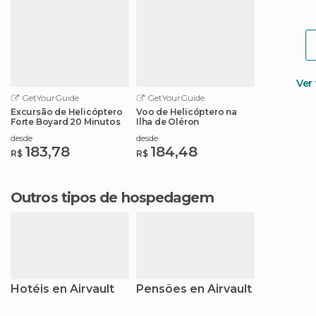
Ver
GetYourGuide
GetYourGuide
Excursão de Helicóptero
Voo de Helicóptero na
Forte Boyard 20 Minutos
Ilha de Oléron
desde
desde
183,78
184,48
R$
R$
Outros tipos de hospedagem
Hotéis en Airvault
Pensões en Airvault