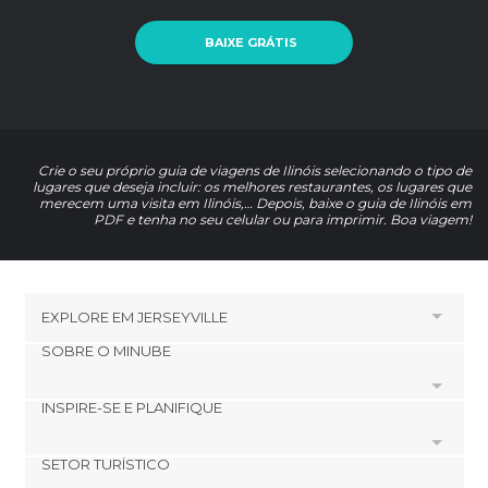
BAIXE GRÁTIS
Crie o seu próprio guia de viagens de Ilinóis selecionando o tipo de
lugares que deseja incluir: os melhores restaurantes, os lugares que
merecem uma visita em Ilinóis,… Depois, baixe o guia de Ilinóis em
PDF e tenha no seu celular ou para imprimir. Boa viagem!
EXPLORE EM
JERSEYVILLE
SOBRE O MINUBE
HOTÉIS PRÓXIMOS A JERSEYVILLE
Hotéis em Carrollton
INSPIRE-SE E PLANIFIQUE
Cookies
Hotéis em Alton
Política de privacidade
Hotéis em Foley
SETOR TURÍSTICO
footer@item_discovertips_anchor