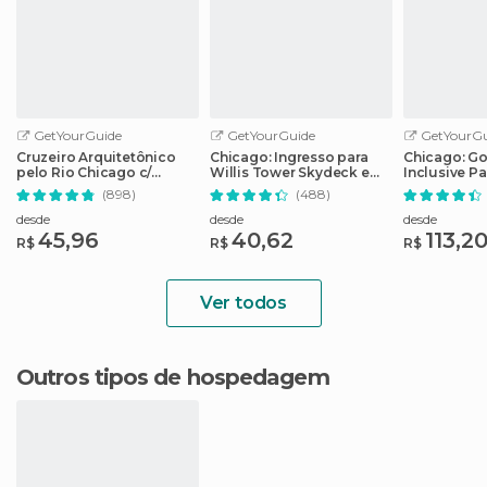
GetYourGuide
GetYourGuide
GetYourGu
Cruzeiro Arquitetônico
Chicago: Ingresso para
Chicago: Go 
pelo Rio Chicago c/
Willis Tower Skydeck e
Inclusive P
Bilhete Sem Fila
The Ledge
de 25 atraç
(898)
(488)
desde
desde
desde
45,96
40,62
113,2
R$
R$
R$
Ver todos
Outros tipos de hospedagem