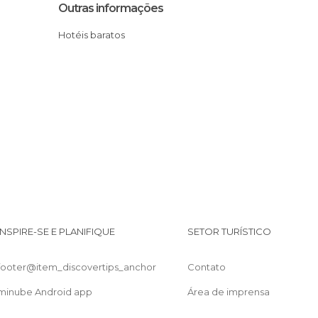
Outras informações
Hotéis baratos
INSPIRE-SE E PLANIFIQUE
SETOR TURÍSTICO
footer@item_discovertips_anchor
Contato
minube Android app
Área de imprensa