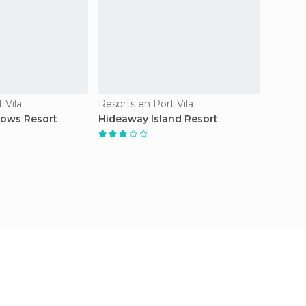
 Vila
Resorts en Port Vila
Resorts
lows Resort
Hideaway Island Resort
Coconu