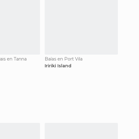
ais en Tanna
Baías en Port Vila
Catarat
Iririki Island
Mele C