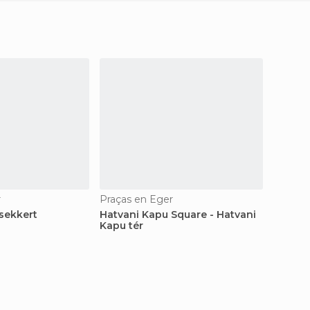
r
Praças en Eger
Ruas e
rsekkert
Hatvani Kapu Square - Hatvani
Avenid
Kapu tér