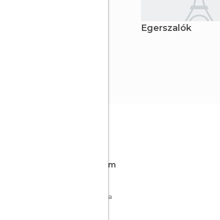
Egerszalók
Fica em
Heves
Hungria