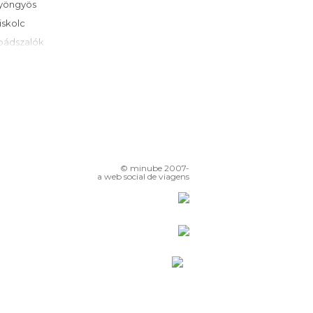
Gyöngyös
Miskolc
Abádszalók
Szolnok
okaj
Gödöllo
Gyömro
Cegléd
Hajdúszoboszló
© minube 2007-
Vác
a web social de viagens
Vecsés
Szentendre
Nyíregyháza
Debrecen
Visegrád
Budapeste
Cserkeszolo