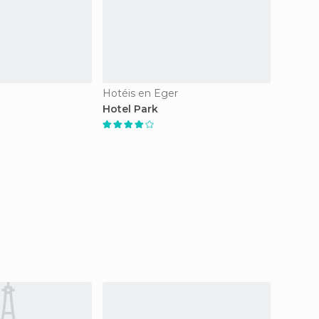
Hotéis en Eger
Hotéis
Hotel Park
Hotel 