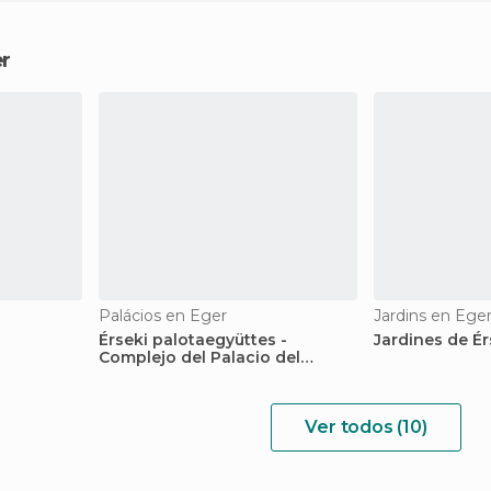
r
Palácios en Eger
Jardins en Ege
Érseki palotaegyüttes -
Jardines de É
Complejo del Palacio del
Arzobispo
Ver todos (10)