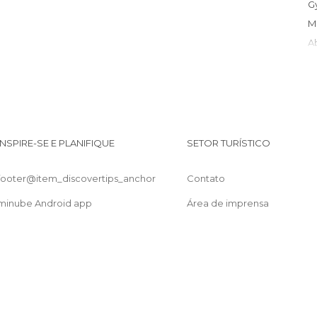
T
INSPIRE-SE E PLANIFIQUE
SETOR TURÍSTICO
footer@item_discovertips_anchor
Contato
minube Android app
Área de imprensa