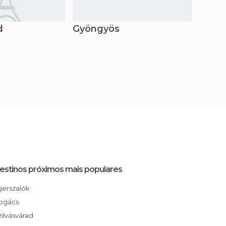
d
Gyöngyös
Misko
estinos próximos mais populares
Egerszalók
Bogács
Szilvásvárad