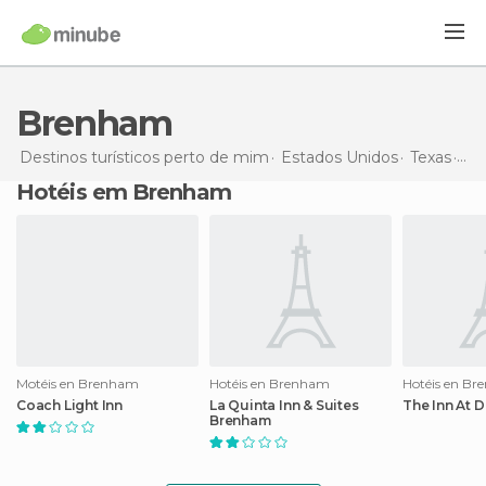
Brenham
Destinos turísticos perto de mim
Estados Unidos
Texas
Br
Hotéis em Brenham
Motéis en Brenham
Hotéis en Brenham
Hotéis en B
Coach Light Inn
La Quinta Inn & Suites
The Inn At D
Brenham