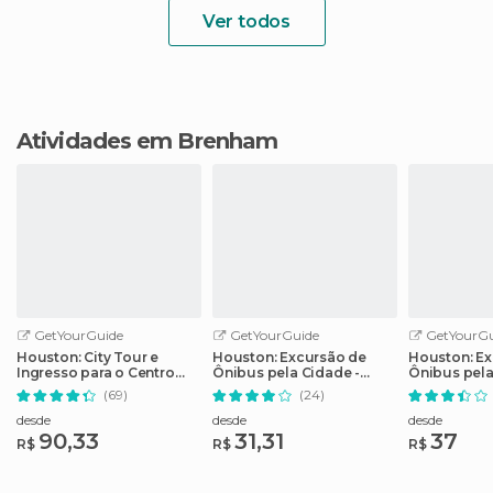
Ver todos
Atividades em Brenham
GetYourGuide
GetYourGuide
GetYourGu
Houston: City Tour e
Houston: Excursão de
Houston: Ex
Ingresso para o Centro
Ônibus pela Cidade -
Ônibus pel
Espacial da NASA
Bilhete de 2 Dias
(69)
(24)
desde
desde
desde
90,33
31,31
37
R$
R$
R$