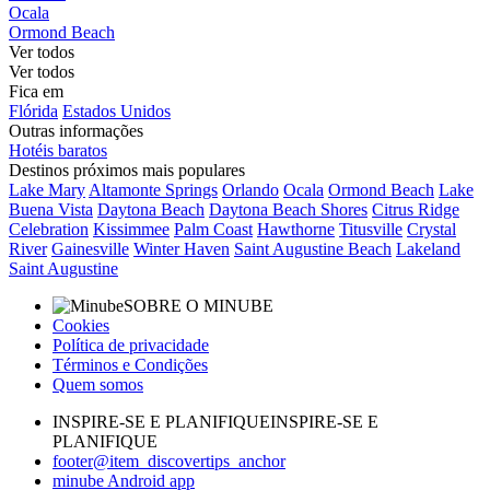
Ocala
Ormond Beach
Ver todos
Ver todos
Fica em
Flórida
Estados Unidos
Outras informações
Hotéis baratos
Destinos próximos mais populares
Lake Mary
Altamonte Springs
Orlando
Ocala
Ormond Beach
Lake
Buena Vista
Daytona Beach
Daytona Beach Shores
Citrus Ridge
Celebration
Kissimmee
Palm Coast
Hawthorne
Titusville
Crystal
River
Gainesville
Winter Haven
Saint Augustine Beach
Lakeland
Saint Augustine
SOBRE O MINUBE
Cookies
Política de privacidade
Términos e Condições
Quem somos
INSPIRE-SE E PLANIFIQUE
INSPIRE-SE E
PLANIFIQUE
footer@item_discovertips_anchor
minube Android app