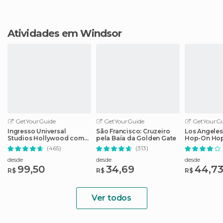
Atividades em Windsor
GetYourGuide
GetYourGuide
GetYourGu
Ingresso Universal
São Francisco: Cruzeiro
Los Angeles
Studios Hollywood com
pela Baía da Golden Gate
Hop-On Hop
Cancelamento Fácil
guia de áud
(465)
(313)
desde
desde
desde
99,50
34,69
44,7
R$
R$
R$
Ver todos