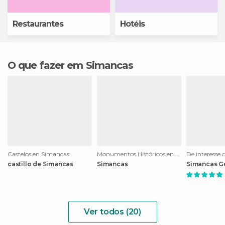
Restaurantes
Hotéis
O que fazer em Simancas
Castelos en Simancas
Monumentos Históricos en Simancas
castillo de Simancas
Simancas
Simancas Ge
Ver todos (20)