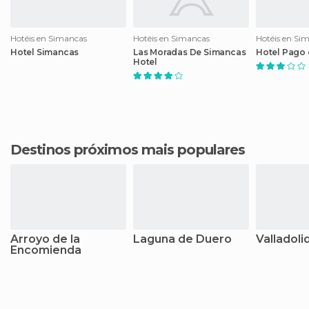
Hotéis en Simancas
Hotéis en Simancas
Hotéis en Si
Hotel Simancas
Las Moradas De Simancas
Hotel Pago 
Hotel
Destinos próximos mais populares
Arroyo de la
Laguna de Duero
Valladoli
Encomienda