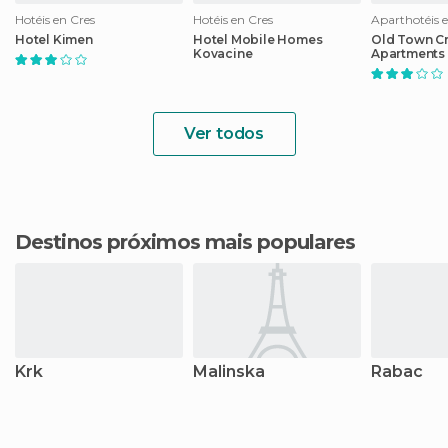
Hotéis en Cres
Hotéis en Cres
Aparthotéis 
Hotel Kimen
Hotel Mobile Homes
Old Town C
Kovacine
Apartments
Ver todos
Destinos próximos mais populares
Krk
Malinska
Rabac