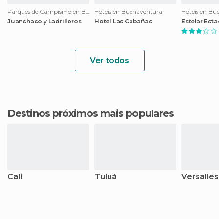
Parques de Campismo en Buenaventura
Hotéis en Buenaventura
Hotéis en Bu
Juanchaco y Ladrilleros
Hotel Las Cabañas
Estelar Esta
Ver todos
Destinos próximos mais populares
Cali
Tuluá
Versalles