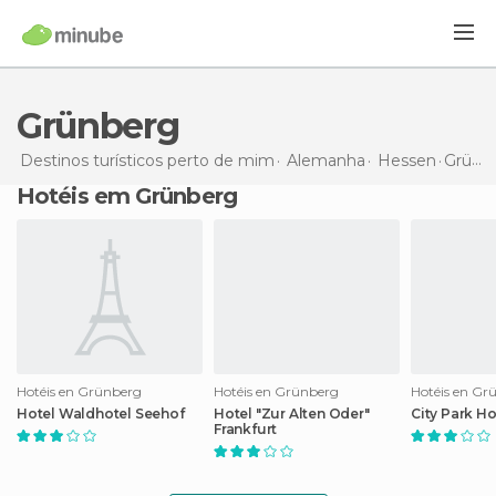
Grünberg
Destinos turísticos perto de mim
Alemanha
Hessen
Grünberg
Hotéis em Grünberg
Hotéis en Grünberg
Hotéis en Grünberg
Hotéis en Gr
Hotel Waldhotel Seehof
Hotel "Zur Alten Oder"
City Park Ho
Frankfurt