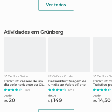
Ver todos
Atividades em Grünberg
GetYourGuide
GetYourGuide
GetYourGu
Frankfurt: Passeio de um
De Frankfurt: Viagem de
Frankfurt: C
dia pelo horizonte ou City
um dia ao Vale do Reno
Turístico p
Tour expresso
com Coment
(159)
(94)
desde
desde
desde
20
149
14,50
R$
R$
R$