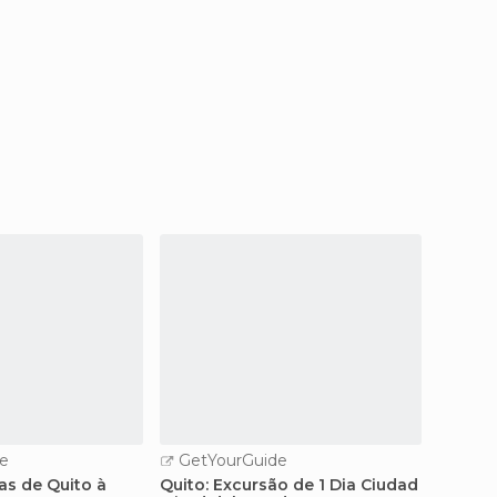
e
GetYourGuide
GetY
s de Quito à
Quito: Excursão de 1 Dia Ciudad
Parque