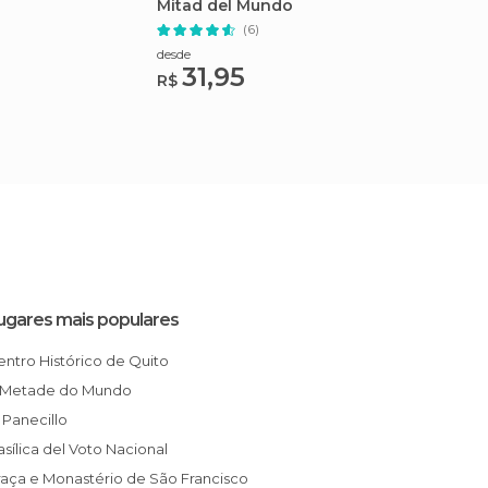
Mitad del Mundo
Quiloto
(6)
desde
desde
31,95
59
R$
R$
ugares mais populares
Centro Histórico de Quito
A Metade do Mundo
O Panecillo
Basílica del Voto Nacional
Praça e Monastério de São Francisco