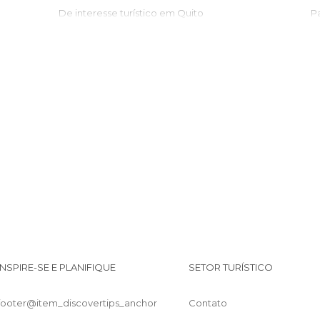
De interesse turístico em Quito
Estações de Autocarros em Quito
T
Estátuas em Quito
Festas em Quito
Igrejas em Quito
Informação Turística em Quito
Jardins em Quito
I
Lagos em Quito
Lojas em Quito
Mercados em Quito
Miradores em Quito
Monumentos Históricos em Quito
Museus em Quito
Palácios em Quito
INSPIRE-SE E PLANIFIQUE
SETOR TURÍSTICO
Praças em Quito
Reservas Naturais em Quito
footer@item_discovertips_anchor
Contato