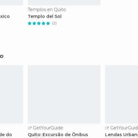
Templos en Quito
xico
Templo del Sol
(2)
to
GetYourGuide
GetYourGuid
de do
Quito: Excursão de Ônibus
Lendas Urbana