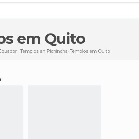
os em Quito
Equador
Templos en
Pichincha
Templos
em Quito
o