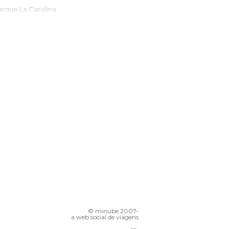
Parque La Carolina
eleférico de Quito
La calle Ronda
Cordilheira dos Andes
Museu Guayasamin
Museu 'La Capilla del Hombre'
greja da Companhia de Jesus
© minube 2007-
a web social de viagens