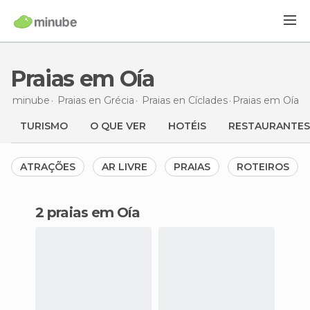
Praias em Oía
minube
Praias en
Grécia
Praias en
Cíclades
Praias
em Oía
TURISMO
O QUE VER
HOTÉIS
RESTAURANTES
ATRAÇÕES
AR LIVRE
PRAIAS
ROTEIROS
2 praias em Oía