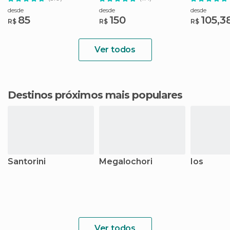
música
desde
desde
desde
85
150
105,3
R$
R$
R$
Ver todos
Destinos próximos mais populares
Santorini
Megalochori
Ios
Ver todos