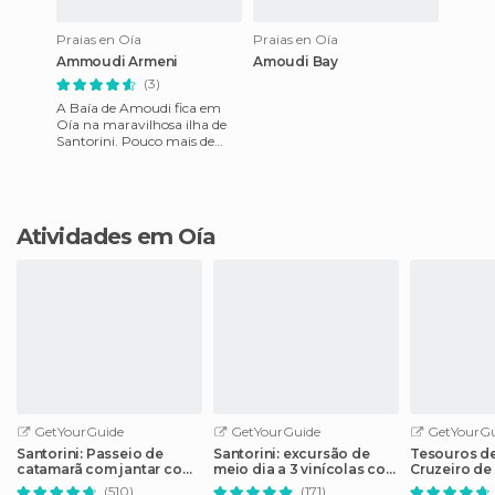
Praias en Oía
Praias en Oía
Ammoudi Armeni
Amoudi Bay
(3)
A Baía de Amoudi fica em
Oía na maravilhosa ilha de
Santorini. Pouco mais de
uma dezena de casa junto à
baía de calmas águas turqu
Atividades em Oía
GetYourGuide
GetYourGuide
GetYourGu
Santorini: Passeio de
Santorini: excursão de
Tesouros de
catamarã com jantar com
meio dia a 3 vinícolas com
Cruzeiro de
churrasco, bebidas e
degustação
Semi-Partic
(510)
(171)