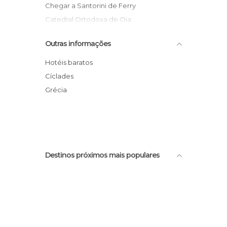
Chegar a Santorini de Ferry
Catedral Ortodoxa de Oia
Mirante de Oia
Outras informações
Atardecer en Santorini
Small port
Hotéis baratos
Amoudi Bay
Cíclades
Oia chapel
Grécia
Cliff Oia
Destinos próximos mais populares