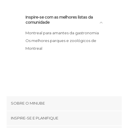
Praças em Montreal
Ruas em Montreal
Sítios insólitos em Montreal
Inspire-se com as melhores listas da
comunidade
Montreal para amantes da gastronomia
Os melhores parques e zoológicos de
Montreal
SOBRE O MINUBE
Cookies
INSPIRE-SE E PLANIFIQUE
Política de privacidade