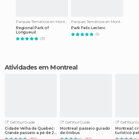
Parques Temáticos en Montreal
Parques Temáticos en Montreal
Regional Park of
Park Felix Leclerc
Longueuil
(1)
(3)
Atividades em Montreal
GetYourGuide
GetYourGuide
GetYourGu
Cidade Velha de Quebec:
Montreal: passeio guiado
Montreal: cr
Grande passeio a pé de 2
de ônibus
turístico pel
horas
Lawrence
(183)
(157)