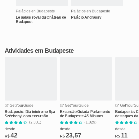
Palácios en Budapeste
Palácios en Budapeste
Le palais royal du Château de
Palácio Andrassy
Budapest
Atividades em Budapeste
GetYourGuide
GetYourGuide
GetYourGu
Budapeste: Dia inteiro no Spa
Excursão Guiada Parlamento
Budapeste: Cr
Széchenyi com excursão
de Budapeste 45 Minutos
destaques da
opcional a Pálinka
drinque de bo
(2.331)
(1.829)
desde
desde
desde
42
23,57
11
R$
R$
R$