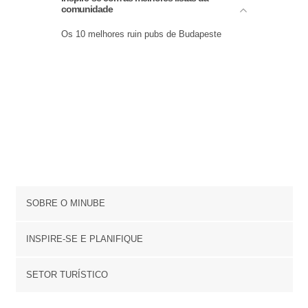
Praças em Budapeste
comunidade
Ruas em Budapeste
Os 10 melhores ruin pubs de Budapeste
Sinagogas em Budapeste
Zoos em Budapeste
SOBRE O MINUBE
Cookies
INSPIRE-SE E PLANIFIQUE
Política de privacidade
footer@item_discovertips_anchor
SETOR TURÍSTICO
Términos e Condições
minube Android app
Contato
Quem somos