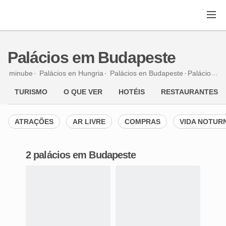
Palácios em Budapeste
minube
Palácios en
Hungria
Palácios en
Budapeste
Palácios
em
TURISMO
O QUE VER
HOTÉIS
RESTAURANTES
ATRAÇÕES
AR LIVRE
COMPRAS
VIDA NOTUR
2 palácios em Budapeste