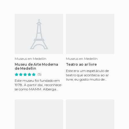
Museus en Medellín
Museus en Medellín
Museu de Arte Moderna
Teatro ao ar livre
de Medellin
Este era um espetáculo de
(5)
teatro que acontecia ao ar
livre, eu gosto muito de
Este museu foi fundado em
teatro, e neste pude ver que
1978. A partir daí, reconhece-
com o fogo de um candel
se como MAMM. Alberga
uma colecção de arte
contemporânea, que oferece
escu