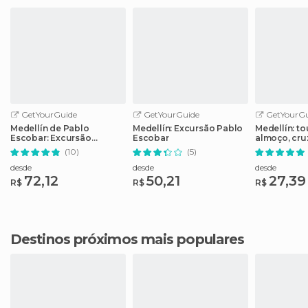
GetYourGuide
GetYourGuide
GetYourGu
Medellín de Pablo
Medellín: Excursão Pablo
Medellín: t
Escobar: Excursão
Escobar
almoço, cru
Particular de 3 Horas
del Peñol
(10)
(5)
desde
desde
desde
72,12
50,21
27,39
R$
R$
R$
Destinos próximos mais populares