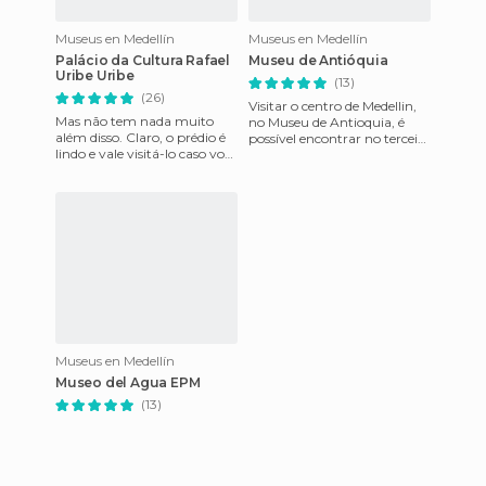
Museus en Medellín
Museus en Medellín
Palácio da Cultura Rafael
Museu de Antióquia
Uribe Uribe
(13)
(26)
Visitar o centro de Medellin,
Mas não tem nada muito
no Museu de Antioquia, é
além disso. Claro, o prédio é
possível encontrar no terceiro
lindo e vale visitá-lo caso você
andar uma grande coleção
já esteja no Parque.
do artista Fernando
Museus en Medellín
Museo del Agua EPM
(13)