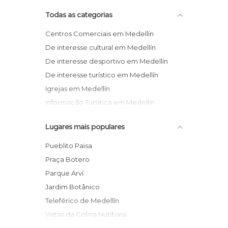
Todas as categorias
Centros Comerciais em Medellín
De interesse cultural em Medellín
De interesse desportivo em Medellín
De interesse turístico em Medellín
Igrejas em Medellín
Informação Turística em Medellín
Jardins em Medellín
Lugares mais populares
Miradores em Medellín
Museus em Medellín
Pueblito Paisa
Parques Temáticos em Medellín
Praça Botero
Praças em Medellín
Parque Arví
Reservas Naturais em Medellín
Jardim Botânico
Teleférico de Medellín
Vistas da Colina Nutibara