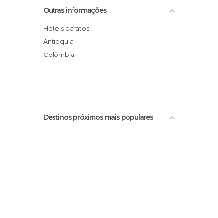
Palácio da Cultura Rafael Uribe Uribe
Outras informações
Santa Elena
Centro Comercial Santa Fé
Hotéis baratos
Mirante de San Félix
Antioquia
Museu Pablo Escobar Gaviria
Colômbia
Museu de Antióquia
Destinos próximos mais populares