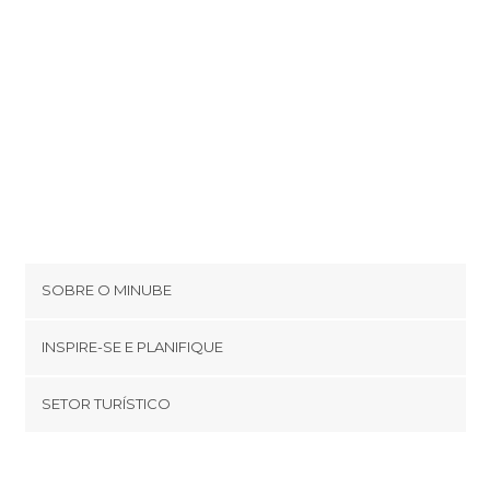
SOBRE O MINUBE
Cookies
INSPIRE-SE E PLANIFIQUE
Política de privacidade
footer@item_discovertips_anchor
SETOR TURÍSTICO
Términos e Condições
minube Android app
Contato
Quem somos
Área de imprensa