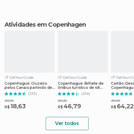
Atividades em Copenhagen
GetYourGuide
GetYourGuide
GetYourGu
Copenhague: Cruzeiro
Copenhague: Bilhete de
Cartão-Des
pelos Canais partindo de
ônibus turístico de 48
Copenhague
Nyhavn
horas, passeio de barco
atrações e t
(333)
(296)
de 1 hora
público
desde
desde
desde
18,63
46,79
64,22
R$
R$
R$
Ver todos