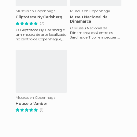
Museus en Copenhaga
Museus en Copenhaga
Gliptoteca Ny Carlsberg
Museu Nacional da
Dinamarca
(7)
O Museu Nacional da
O Gliptoteca Ny Carlsberg é
Dinamarca está entre os
um museu de arte localizado
Jardins de Tivoli e a pequena
no centro de Copenhague,
ilha de Slotsholmen, onde
perto dos Jardins de Tivoli e
fica o parlamento
da prefeitura. A co
dinamarquês.
Museus en Copenhaga
House of Amber
(1)