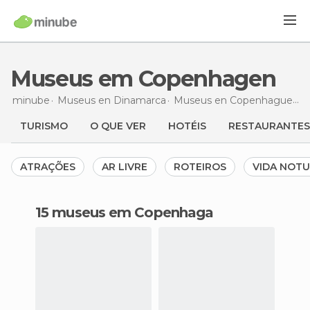
Museus em Copenhagen
minube
Museus en
Dinamarca
Museus en
Copenhague
M
TURISMO
O QUE VER
HOTÉIS
RESTAURANTES
ATRAÇÕES
AR LIVRE
ROTEIROS
VIDA NOT
15 museus em Copenhaga