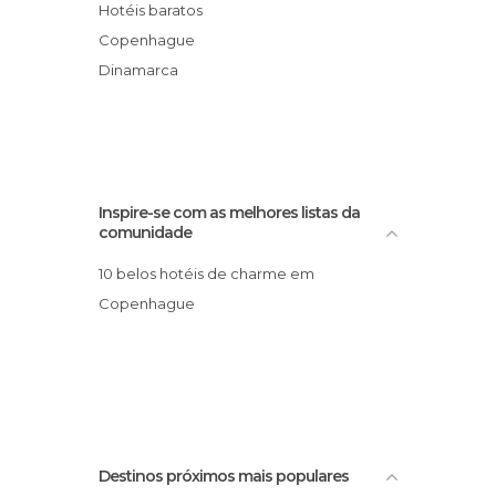
Palácios em Copenhaga
Kastellet Fort
Hotéis baratos
Portos em Copenhaga
Jardins Kastellet
Copenhague
Praças em Copenhaga
Ópera de Copenhague
Dinamarca
Praias em Copenhaga
Rundetårn
Rios em Copenhaga
Ruas em Copenhaga
Salas de Concertos em Copenhaga
Sítios insólitos em Copenhaga
Inspire-se com as melhores listas da
comunidade
Teatros em Copenhaga
10 belos hotéis de charme em
Copenhague
Destinos próximos mais populares