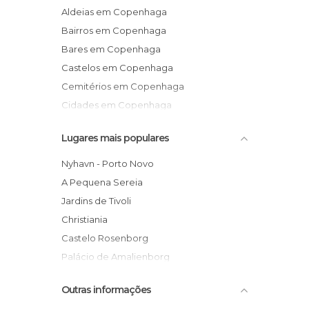
Aldeias em Copenhaga
Bairros em Copenhaga
Bares em Copenhaga
Castelos em Copenhaga
Cemitérios em Copenhaga
Cidades em Copenhaga
De interesse cultural em Copenhaga
Lugares mais populares
De interesse turístico em Copenhaga
Estações de Comboio em Copenhaga
Nyhavn - Porto Novo
Estátuas em Copenhaga
A Pequena Sereia
Igrejas em Copenhaga
Jardins de Tivoli
Jardins em Copenhaga
Christiania
Lagos em Copenhaga
Castelo Rosenborg
Lojas em Copenhaga
Palácio de Amalienborg
Monumentos Históricos em Copenhaga
Palácio de Christiansborg
Outras informações
Museus em Copenhaga
Igreja de Mármore - Marmorkirken