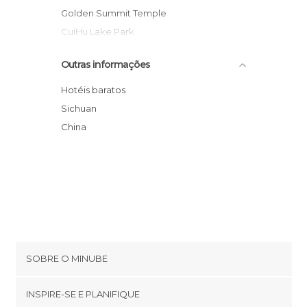
Golden Summit Temple
CuiHu Lake Park
Stairs of Mt Emei
Outras informações
Jinli Pedestrian Street
Chengdu popular Market
Hotéis baratos
Wenshuyuan Temple
Sichuan
Opera House Chengdu
China
Chun Xi Lu
Pingle
SOBRE O MINUBE
Cookies
INSPIRE-SE E PLANIFIQUE