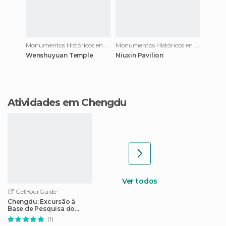
Monumentos Históricos en Chengdu
Monumentos Históricos en Chengdu
Wenshuyuan Temple
Niuxin Pavilion
Atividades em Chengdu
Ver todos
GetYourGuide
Chengdu: Excursão à
Base de Pesquisa do
Panda Gigante
(1)