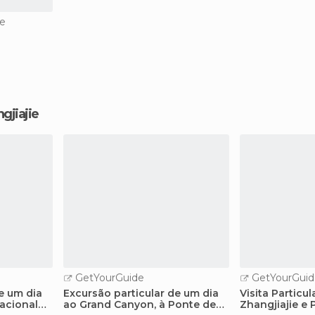
ie
gjiajie
GetYourGuide
GetYourGuid
e um dia
Excursão particular de um dia
Visita Particu
Nacional
ao Grand Canyon, à Ponte de
Zhangjiajie e 