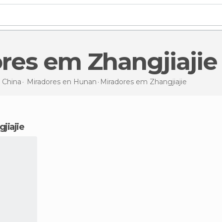
dores em Zhangjiajie
n
China
Miradores en
Hunan
Miradores
em Zhangjiajie
jiajie