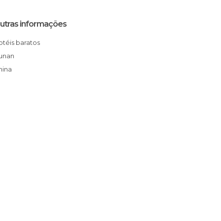
utras informações
Hotéis baratos
Hunan
China