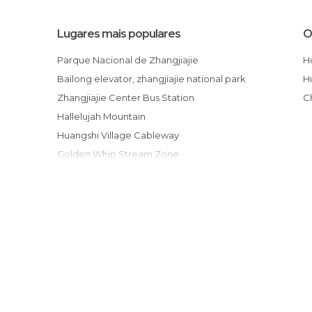
Lugares mais populares
O
Parque Nacional de Zhangjiajie
Bailong elevator, zhangjiajie national park
Zhangjiajie Center Bus Station
Hallelujah Mountain
Huangshi Village Cableway
Golden Whip Stream Zone
Pasarela de cristal en Tianmen
Telesferico de Tianmen
Natural Bridge
Tren Pekín - Zhangjiajie
Enchanting Terrace