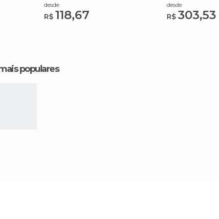
Vidro e ao Lago Baofeng
desde
desde
118,67
303,53
R$
R$
 mais populares