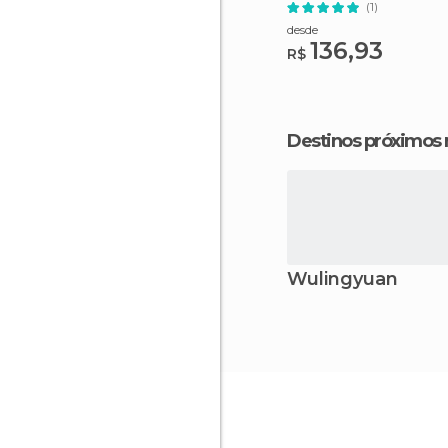
de Zhangjiajie
(1)
desde
136,93
R$
Destinos próximos
Wulingyuan