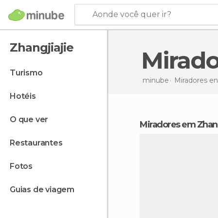
Aonde você quer ir?
Zhangjiajie
Mira
turismo
minube
Miradores e
hotéis
o que ver
miradores em Zhang
restaurantes
fotos
guias de viagem