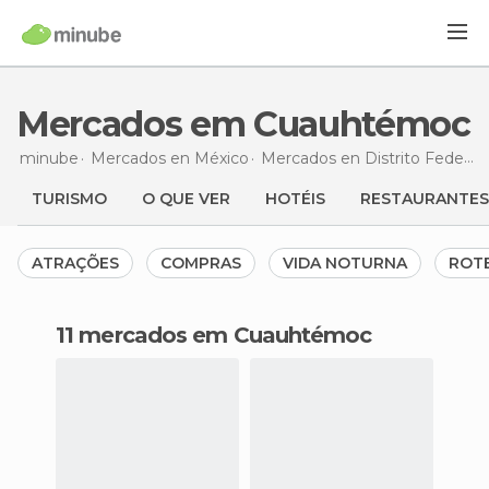
Mercados em Cuauhtémoc
minube
Mercados en
México
Mercados en
Distrito Federal
TURISMO
O QUE VER
HOTÉIS
RESTAURANTES
ATRAÇÕES
COMPRAS
VIDA NOTURNA
ROT
11 mercados em Cuauhtémoc