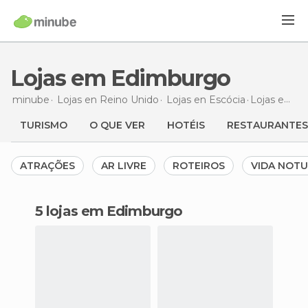
Lojas em Edimburgo
minube
Lojas en
Reino Unido
Lojas en
Escócia
Lojas
em Edimburgo
TURISMO
O QUE VER
HOTÉIS
RESTAURANTES
ATRAÇÕES
AR LIVRE
ROTEIROS
VIDA NOT
5 lojas em Edimburgo