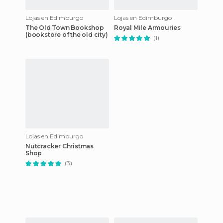
Lojas en Edimburgo
Lojas en Edimburgo
The Old Town Bookshop
Royal Mile Armouries
(bookstore of the old city)
(1)
Lojas en Edimburgo
Nutcracker Christmas
Shop
(3)