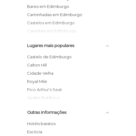
Bares em Edimburgo
Caminhadas em Edimburgo
Castelos em Edimburgo
Catedrais em Edimburgo
Cemitérios em Edimburgo
Lugares mais populares
De interesse turístico em Edimburgo
Estátuas em Edimburgo
Castelo de Edimburgo
Festas em Edimburgo
Calton Hill
Igrejas em Edimburgo
Cidade Velha
Informação Turística em Edimburgo
Royal Mile
Jardins em Edimburgo
Pico Arthur's Seat
Lojas em Edimburgo
Jardim Botânico
Miradores em Edimburgo
Monumento a Sir Walter Scott
Outras informações
Monumentos Históricos em Edimburgo
Museu Real da Escócia
Museus em Edimburgo
Catedral de Santo Egídio
Hotéis baratos
Praças em Edimburgo
Palácio de Holyrood
Escócia