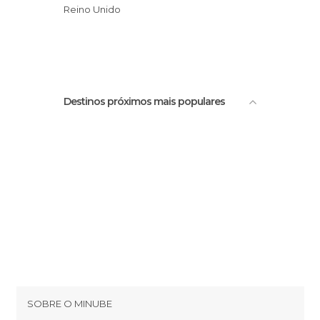
Ruas em Edimburgo
Rua Princes street
Reino Unido
Túmulo de Greyfriars Bobby
Destinos próximos mais populares
SOBRE O MINUBE