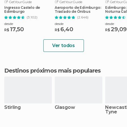
GetYourGuide
GetYourGuide
GetYourGu
Ingresso Castelo de
Aeroporto de Edimburgo:
Edimburgo:
Edimburgo
Traslado de Ônibus
Noturna Gal
Subterrânea
(3.102)
(2.646)
desde
desde
desde
17,50
6,40
29,09
R$
R$
R$
Ver todos
Destinos próximos mais populares
Stirling
Glasgow
Newcast
Tyne