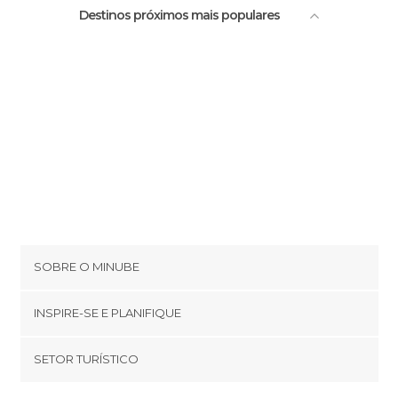
Destinos próximos mais populares
SOBRE O MINUBE
Cookies
INSPIRE-SE E PLANIFIQUE
Política de privacidade
footer@item_discovertips_anchor
SETOR TURÍSTICO
Términos e Condições
minube Android app
Contato