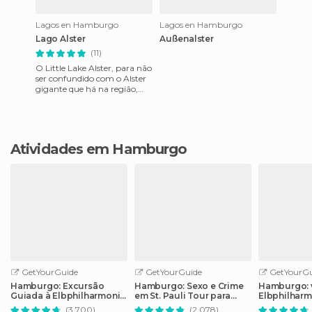
Lagos en Hamburgo
Lagos en Hamburgo
Lago Alster
Außenalster
(11)
O Little Lake Alster, para não
ser confundido com o Alster
gigante que há na região,
fica ao lado da prefeitura
Municipal, se bem
Atividades em Hamburgo
GetYourGuide
GetYourGuide
GetYourGu
Hamburgo: Excursão
Hamburgo: Sexo e Crime
Hamburgo: v
Guiada à Elbphilharmonie
em St. Pauli Tour para
Elbphilharm
pelo Lado de Fora
maiores de 18 anos
(3.700)
(2.078)