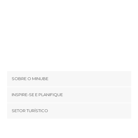
SOBRE O MINUBE
Cookies
INSPIRE-SE E PLANIFIQUE
Política de privacidade
footer@item_discovertips_anchor
SETOR TURÍSTICO
Términos e Condições
minube Android app
Contato
Quem somos
Área de imprensa