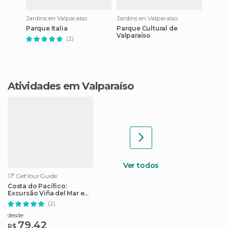
Jardins en Valparaíso
Jardins en Valparaíso
Parque Italia
Parque Cultural de
Valparaíso
(2)
Atividades em Valparaíso
Ver todos
GetYourGuide
Costa do Pacífico:
Excursão Viña del Mar e
Reñaca 4 Horas
(2)
desde
79,42
R$