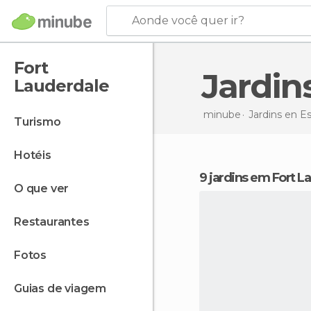
Aonde você quer ir?
Fort
Jardi
Lauderdale
minube
Jardins en
Es
turismo
hotéis
9 jardins em Fort 
o que ver
restaurantes
fotos
guias de viagem