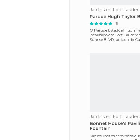
Jardins en Fort Lauder
Parque Hugh Taylor B
(1)
O Parque Estadual Hugh Tay
localizado em Fort Lauderda
Sunrise BLVD, ao lado do C
Intercostal, tem uma área b
Jardins en Fort Lauder
Bonnet House's Pavil
Fountain
São muitos os caminhos que