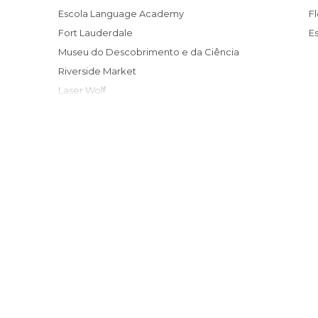
Escola Language Academy
Fort Lauderdale
Museu do Descobrimento e da Ciência
Riverside Market
Laser Wolf
LauderAle
Kilwins
Ann's Florist
NSU Museu de Arte Contemporânea
Museu e Vila Old Fort Lauderdale
Praia de Fort Lauderdale