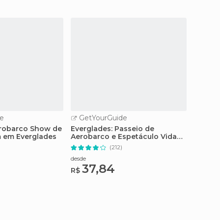
e
GetYourGuide
GetY
erobarco Show de
Everglades: Passeio de
Miami:
 em Everglades
Aerobarco e Espetáculo Vida
Million
Selvagem
)
(212)
desde
desde
37,84
27
R$
R$