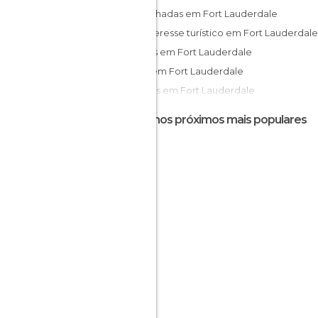
Caminhadas em Fort Lauderdale
De interesse turístico em Fort Lauderdale
Jardins em Fort Lauderdale
Lojas em Fort Lauderdale
Museus em Fort Lauderdale
Praias em Fort Lauderdale
Destinos próximos mais populares
Zonas de Compras em Fort Lauderdale