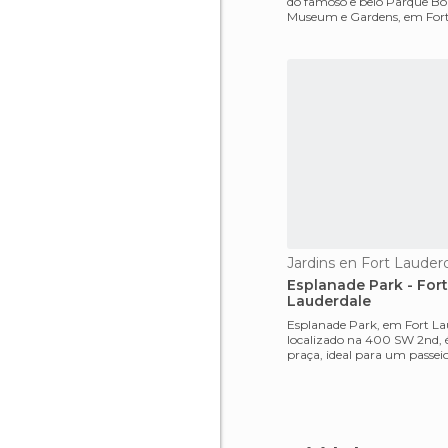
do famoso e belo Parque B
Museum e Gardens, em Fort
localizado na 90
Jardins en Fort Lauder
Esplanade Park - Fort
Lauderdale
Esplanade Park, em Fort La
localizado na 400 SW 2nd, 
praça, ideal para um passei
entre suas árvores