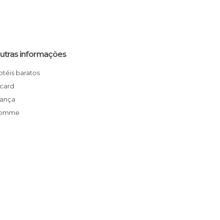
utras informações
Hotéis baratos
Picard
França
Somme