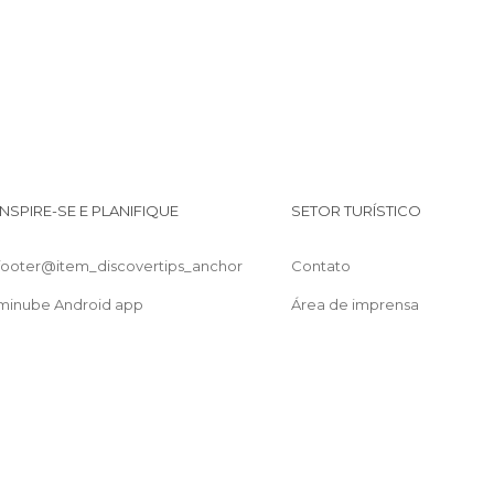
INSPIRE-SE E PLANIFIQUE
SETOR TURÍSTICO
footer@item_discovertips_anchor
Contato
minube Android app
Área de imprensa