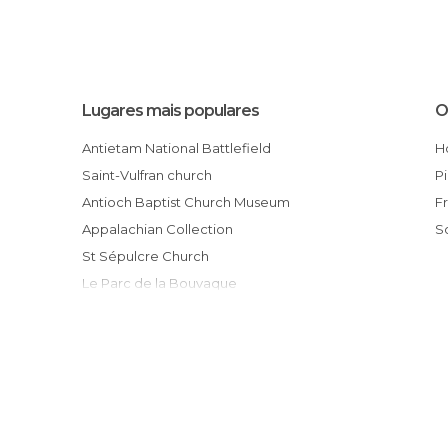
Lugares mais populares
O
Antietam National Battlefield
Saint-Vulfran church
Antioch Baptist Church Museum
Appalachian Collection
St Sépulcre Church
Le Parc de la Bouvaque