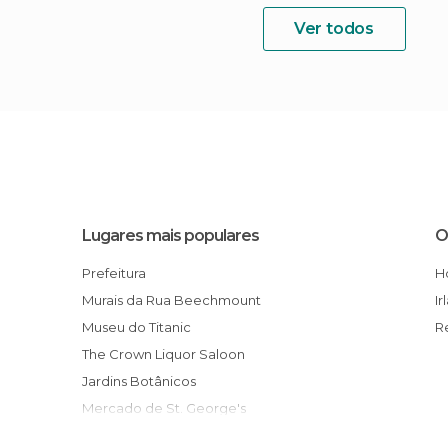
Ver todos
Lugares mais populares
O
Prefeitura
Murais da Rua Beechmount
I
Museu do Titanic
The Crown Liquor Saloon
Jardins Botânicos
Mercado de St. George's
Murais Católicos