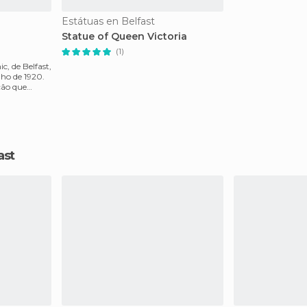
Estátuas en Belfast
Statue of Queen Victoria
(1)
c, de Belfast,
ho de 1920.
ção que
ast