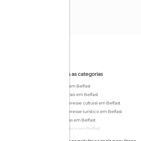
Todas as categorias
Bares em Belfast
Catedrais em Belfast
De interesse cultural em Belfast
De interesse turístico em Belfast
Estátuas em Belfast
Municípios em Belfast
Museus em Belfast