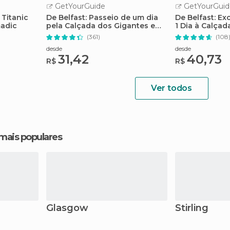
GetYourGuide
GetYourGuid
 Titanic
De Belfast: Passeio de um dia
De Belfast: E
madic
pela Calçada dos Gigantes e
1 Dia à Calçad
Game of Thrones
(361)
(108
desde
desde
31,42
40,73
R$
R$
Ver todos
 mais populares
Glasgow
Stirling