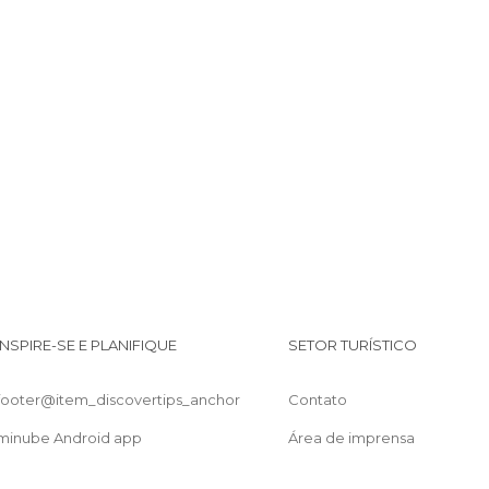
Muros de Belfast
Albert Memorial Clock
Catedral St. Peter's
Rua Shankill
Rua Bombay
INSPIRE-SE E PLANIFIQUE
SETOR TURÍSTICO
footer@item_discovertips_anchor
Contato
minube Android app
Área de imprensa