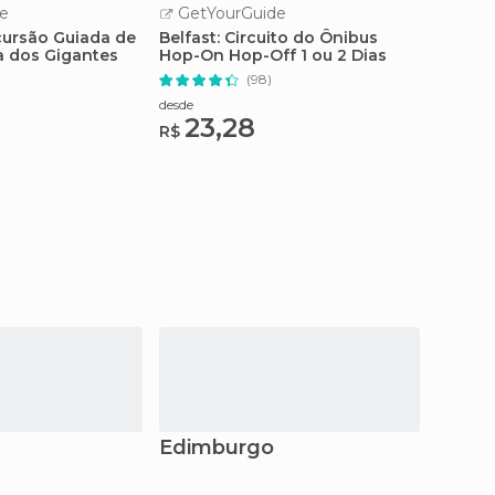
e
GetYourGuide
GetY
xcursão Guiada de
Belfast: Circuito do Ônibus
De Bel
a dos Gigantes
Hop-On Hop-Off 1 ou 2 Dias
Calçad
)
(98)
desde
desde
23,28
4
R$
R$
Edimburgo
Liver