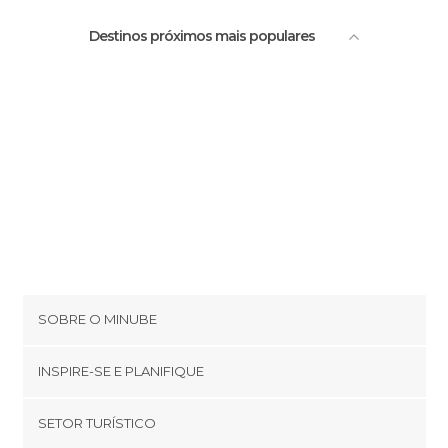
Destinos próximos mais populares
SOBRE O MINUBE
Cookies
INSPIRE-SE E PLANIFIQUE
Política de privacidade
footer@item_discovertips_anchor
SETOR TURÍSTICO
Términos e Condições