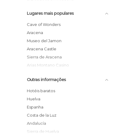
Festas em Aracena
Lugares mais populares
Igrejas em Aracena
Informação Turística em Aracena
Cave of Wonders
Lojas em Aracena
Aracena
Monumentos Históricos em Aracena
Museo del Jamon
Museus em Aracena
Aracena Castle
Reservas Naturais em Aracena
Sierra de Aracena
Arias Montano Casino
Tren turístico de Aracena
Outras informações
Actividades de Aventura en Aracena
Aracena Town Hall
Hotéis baratos
Monte Robledo
Huelva
Aracena Rural House
Espanha
Car washes in the municipality
Costa de la Luz
Andalucía
Sierra de Huelva