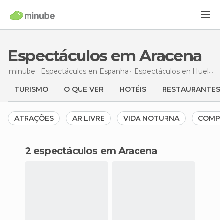
Espectáculos em Aracena
minube
Espectáculos en
Espanha
Espectáculos en
Huelva
TURISMO
O QUE VER
HOTÉIS
RESTAURANTES
ATRAÇÕES
AR LIVRE
VIDA NOTURNA
COMP
2 espectáculos em Aracena