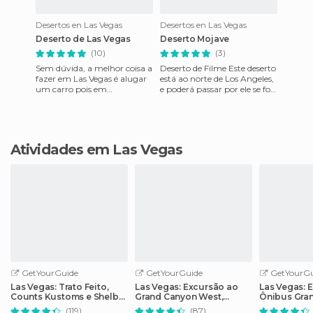
Desertos en Las Vegas
Desertos en Las Vegas
Deserto de Las Vegas
Deserto Mojave
(10)
(3)
Sem dúvida, a melhor coisa a
Deserto de Filme Este deserto
fazer em Las Vegas é alugar
está ao norte de Los Angeles,
um carro pois em
e poderá passar por ele se for
comparação com a Espanha
de Los Angeles para Las
os preços mais baratos e te
Vegas. Ocupa
dão
Atividades em Las Vegas
GetYourGuide
GetYourGuide
GetYourGu
Las Vegas: Trato Feito,
Las Vegas: Excursão ao
Las Vegas: 
Counts Kustoms e Shelby
Grand Canyon West,
Ônibus Gra
American
almoço e Skywalk
Represa Ho
(119)
(87)