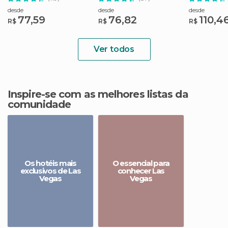
opcional
desde
desde
desde
77,59
76,82
110,4
R$
R$
R$
Ver todos
Inspire-se com as melhores listas da
comunidade
Os hotéis mais
O essencial para
exclusivos de Las
conhecer Las
Vegas
Vegas