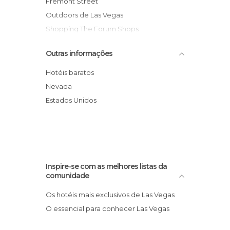
Fremont Street
Outdoors de Las Vegas
Shopping The Forum Shops
M&M's World
Outras informações
Golden Nugget Las Vegas
Deserto de Las Vegas
Hotéis baratos
Vulcão do Mirage
Nevada
The Venetian Hotel Casino
Estados Unidos
Las Vegas Monorail
Inspire-se com as melhores listas da
comunidade
Os hotéis mais exclusivos de Las Vegas
O essencial para conhecer Las Vegas