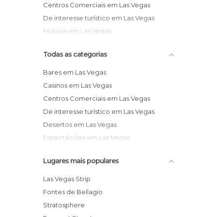
Centros Comerciais em Las Vegas
De interesse turístico em Las Vegas
Museus em Las Vegas
Todas as categorias
Bares em Las Vegas
Casinos em Las Vegas
Centros Comerciais em Las Vegas
De interesse turístico em Las Vegas
Desertos em Las Vegas
Espectáculos em Las Vegas
Igrejas em Las Vegas
Lugares mais populares
Lojas em Las Vegas
Museus em Las Vegas
Las Vegas Strip
Parques de Diversão em Las Vegas
Fontes de Bellagio
Reservas Naturais em Las Vegas
Stratosphere
Ruas em Las Vegas