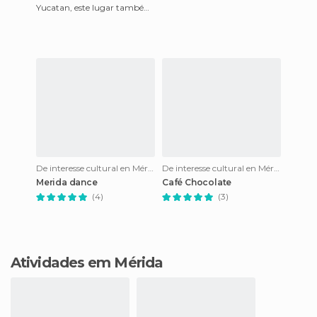
Yucatan, este lugar também
tem um rio subterrâneo
(cenote), onde você pode tom
De interesse cultural en Mérida
De interesse cultural en Mérida
Merida dance
Café Chocolate
(4)
(3)
Atividades em Mérida