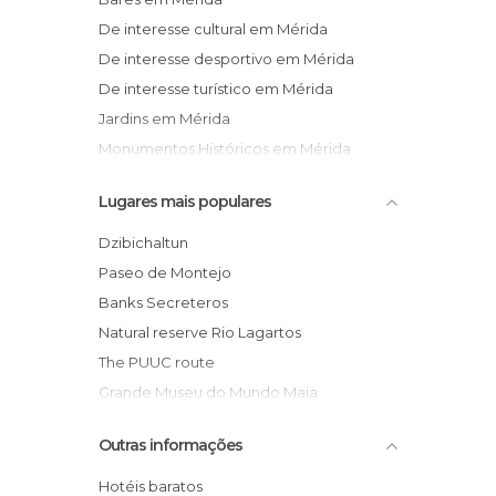
De interesse cultural em Mérida
De interesse desportivo em Mérida
De interesse turístico em Mérida
Jardins em Mérida
Monumentos Históricos em Mérida
Museus em Mérida
Lugares mais populares
Praias em Mérida
Reservas Naturais em Mérida
Dzibichaltun
Ruínas em Mérida
Paseo de Montejo
Zoos em Mérida
Banks Secreteros
Natural reserve Rio Lagartos
The PUUC route
Grande Museu do Mundo Maia
Greenhouses of habanero chile
Outras informações
Yucatán by in bike
Hacienda Ochil
Hotéis baratos