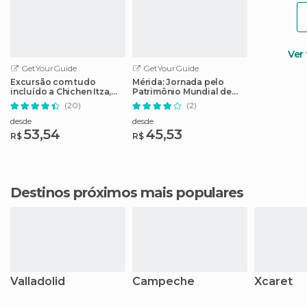
Ver
GetYourGuide
GetYourGuide
Excursão com tudo
Mérida: Jornada pelo
incluído a Chichen Itza,
Patrimônio Mundial de
Cenote e Valladolid
Campeche
(20)
(2)
desde
desde
53,54
45,53
R$
R$
Destinos próximos mais populares
Valladolid
Campeche
Xcaret