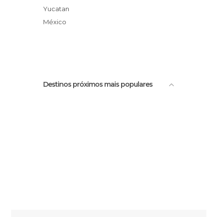
Monument To The Flag
Yucatan
Merida Cathedral
México
Destinos próximos mais populares