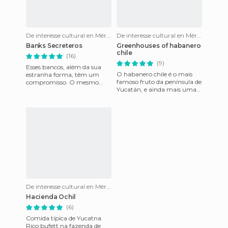
De interesse cultural en Mérida
De interesse cultural en Mérida
Banks Secreteros
Greenhouses of habanero
chile
(16)
(9)
Esses bancos, além da sua
O habanero chile é o mais
estranha forma, têm um
famoso fruto da península de
compromisso. O mesmo
Yucatán, e ainda mais uma
deveria ter sido a duas
vez que obteve
pessoas se sentar para baixo
recentemente a
e diga-
"denominação de ori
De interesse cultural en Mérida
Hacienda Ochil
(6)
Comida típica de Yucatna
Rico bufett na fazenda de