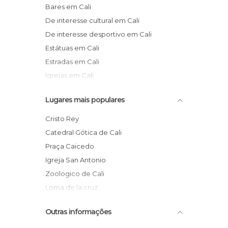
Bares em Cali
De interesse cultural em Cali
De interesse desportivo em Cali
Estátuas em Cali
Estradas em Cali
Igrejas em Cali
Jardins em Cali
Lugares mais populares
Lojas em Cali
Miradores em Cali
Cristo Rey
Monumentos Históricos em Cali
Catedral Gótica de Cali
Museus em Cali
Praça Caicedo
Palácios em Cali
Igreja San Antonio
Praças em Cali
Zoologico de Cali
Reservas Naturais em Cali
Loma de la cruz
Rios em Cali
Iluminado do rio Cali
Outras informações
Ruas em Cali
El Gato
Teatros em Cali