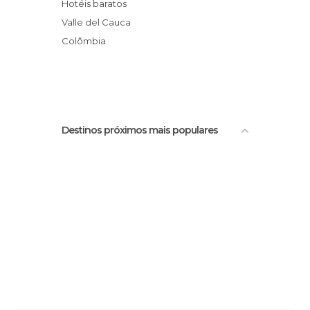
Centro Comercial Chipichape
Hotéis baratos
Igrela da Nossa Senhora da Merced
Valle del Cauca
Aeroporto de Cali
Colômbia
Anawac Reserva Natural em Pance
Destinos próximos mais populares