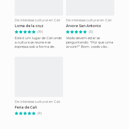
De interesse cultural en Cali
De interesse cultural en Cali
Loma de la cruz
Árvore San Antonio
(19)
(3)
Este é um lugar de Cali onde
Vocês devem estar se
a cultura se reúne e se
perguntando: "Por que uma
expressa sob a forma de
árvore?" Bom, vocês vão
diferentes ofícios e do
entender quando virem...
artesanato da nossa região. T
Esta árvore gigante,
localizada p
De interesse cultural en Cali
Feria de Cali
(9)