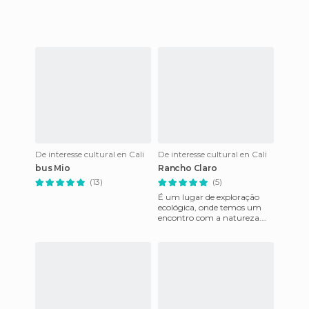
De interesse cultural en Cali
De interesse cultural en Cali
bus Mio
Rancho Claro
(13)
(5)
É um lugar de exploração
ecológica, onde temos um
encontro com a natureza.
Sentimos o ar fresco, onde
podemos respirar com
natural